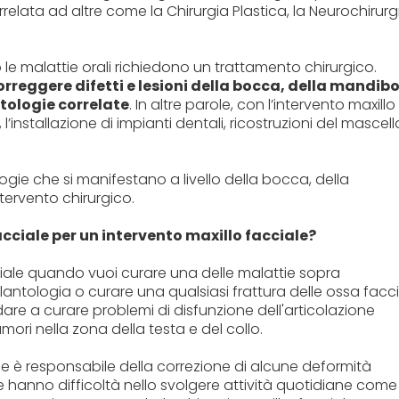
relata ad altre come la Chirurgia Plastica, la Neurochirurg
 le malattie orali richiedono un trattamento chirurgico.
orreggere difetti e lesioni della bocca, della mandib
atologie correlate
. In altre parole, con l’intervento maxillo
’installazione di impianti dentali, ricostruzioni del mascell
logie che si manifestano a livello della bocca, della
tervento chirurgico.
acciale per un intervento maxillo facciale?
ciale quando vuoi curare una delle malattie sopra
ntologia o curare una qualsiasi frattura delle ossa faccia
are a curare problemi di disfunzione dell'articolazione
ri nella zona della testa e del collo.
che è responsabile della correzione di alcune deformità
e hanno difficoltà nello svolgere attività quotidiane come