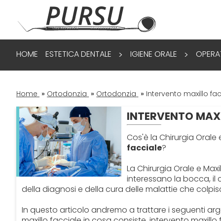
HOME
ESTETICA DENTALE
IGIENE ORALE
OPERA
>
>
Home
»
Ortodonzia
»
Ortodonzia
»
Intervento maxillo fac
INTERVENTO MAXI
Cos'è la Chirurgia Orale 
facciale
?
La Chirurgia Orale e Maxil
interessano la bocca, il 
della diagnosi e della cura delle malattie che colpi
In questo articolo andremo a trattare i seguenti arg
maxillo facciale in cosa consiste, intervento maxillo