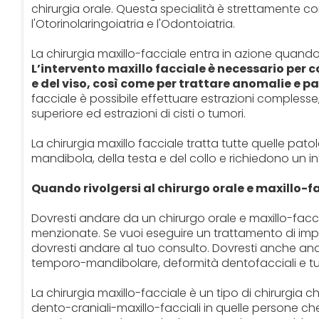
chirurgia orale. Questa specialità è strettamente cor
l'Otorinolaringoiatria e l'Odontoiatria.
La chirurgia maxillo-facciale entra in azione quando
L’intervento maxillo facciale è necessario per c
e del viso, così come per trattare anomalie e p
facciale è possibile effettuare estrazioni complesse, l
superiore ed estrazioni di cisti o tumori.
La chirurgia maxillo facciale tratta tutte quelle pato
mandibola, della testa e del collo e richiedono un in
Quando rivolgersi al chirurgo orale e maxillo-f
Dovresti andare da un chirurgo orale e maxillo-fac
menzionate. Se vuoi eseguire un trattamento di impla
dovresti andare al tuo consulto. Dovresti anche and
temporo-mandibolare, deformità dentofacciali e tumo
La chirurgia maxillo-facciale è un tipo di chirurgia 
dento-craniali-maxillo-facciali in quelle persone ch