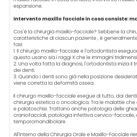
espansione.
Intervento maxillo facciale in cosa consiste: m
Cos'è la chirurgia maxillo-facciale? Sebbene la chir
caratteristiche di ciascun paziente , è generalmen
fasi:
1. Il chirurgo maxillo-facciale e l'ortodontista ese
questo usano sia i raggi X che le immagini tridimens
2. Una volta fatta la diagnosi, l'ortodontista inizia
dei denti.
3. Quando i denti sono già nella posizione desiderat
viene corretta la deformità ossea.
Il chirurgo maxillo-facciale esegue di tutto, dai denti 
chirurgia estetica o oncologica. Tra le malattie che
e palatoschisi. Trattano anche patologia delle ghiando
craniofacciali, patologia infettiva cervico-facciale, 
temporomandibolare.
All'interno della Chirurgia Orale e Maxillo-Facciale ri