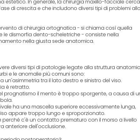
stetico. In generale, la chirurgia maxillo-facciale cerca
e di crescita e che includono diversi tipi di problemi all
tervento di chirurgia ortognatica - si chiama così quella
 le dismorfia dento-scheletriche - consiste nella
ionamento nella giusta sede anatomica.
vere diversi tipi di patologie legate alla struttura anatomi
sturbi e le anomalie più comuni sono:
un'asimmetria tra il lato destro e sinistro del viso.
a è retratto.
nel prognatismo il mento è troppo sporgente, a causa di u
ibola.
ivale ha una mascella superiore eccessivamente lunga,
 viso appare troppo lungo e sproporzionato.
 perché c'è un contatto prematuro con il morso a livello
a anteriore dell'occlusione.
l periodo postoperatorio?