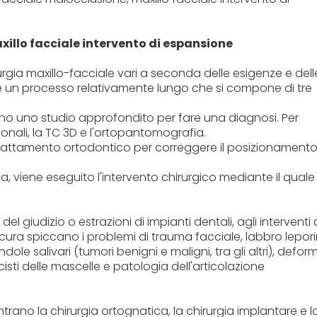
axillo facciale intervento di espansione
urgia maxillo-facciale vari a seconda delle esigenze e dell
te un processo relativamente lungo che si compone di tre
guono uno studio approfondito per fare una diagnosi. Per
ionali, la TC 3D e l'ortopantomografia.
 il trattamento ortodontico per correggere il posizionament
a, viene eseguito l'intervento chirurgico mediante il quale
del giudizio o estrazioni di impianti dentali, agli interventi 
 cura spiccano i problemi di trauma facciale, labbro lepor
le salivari (tumori benigni e maligni, tra gli altri), deform
cisti delle mascelle e patologia dell'articolazione
entrano la chirurgia ortognatica, la chirurgia implantare e l