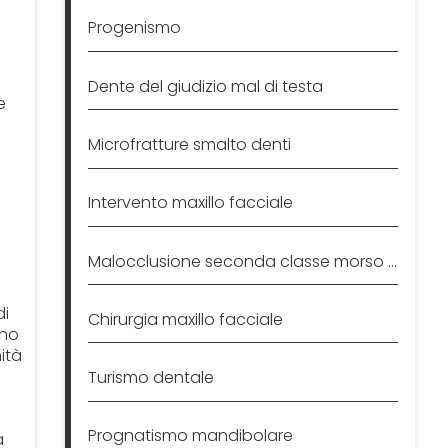
Progenismo
Dente del giudizio mal di testa
e
Microfratture smalto denti
Intervento maxillo facciale
o
Malocclusione seconda classe morso profondo
di
Chirurgia maxillo facciale
ino
ità
Turismo dentale
Prognatismo mandibolare
a