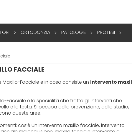
TORI
ORTODONZIA
PATOLOGIE
PROTESI
>
>
>
>
ciale
LLO FACCIALE
e Maxillo-Facciale e in cosa consiste un
intervento maxil
lo-Facciale è la specialità che tratta gli interventi che
collo e la testa. Si occupa della prevenzione, dello studio,
scono queste aree.
omenti: cos’è un intervento maxillo facciale, intervento
 facciale malocclusione, maxillo facciale intervento di