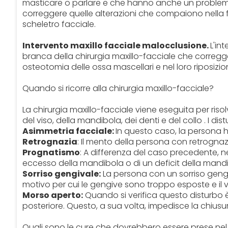
masticare o parlare e che hanno anche un problema e
correggere quelle alterazioni che compaiono nella fas
scheletro facciale.
Intervento maxillo facciale malocclusione.
L'in
branca della chirurgia maxillo-facciale che corregge
osteotomia delle ossa mascellari e nel loro riposiz
Quando si ricorre alla chirurgia maxillo-facciale?
La chirurgia maxillo-facciale viene eseguita per risol
del viso, della mandibola, dei denti e del collo . I di
Asimmetria facciale:
In questo caso, la persona ha 
Retrognazia
: Il mento della persona con retrognazi
Prognatismo
: A differenza del caso precedente, 
eccesso della mandibola o di un deficit della mand
Sorriso gengivale:
La persona con un sorriso geng
motivo per cui le gengive sono troppo esposte e il
Morso aperto:
Quando si verifica questo disturbo è
posteriore. Questo, a sua volta, impedisce la chiusur
Quali sono le cure che dovrebbero essere prese ne