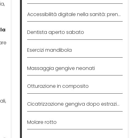
ia,
Accessibilità digitale nella sanità: prenotare una visita
ola
Dentista aperto sabato
are
Esercizi mandibola
Massaggia gengive neonati
Otturazione in composito
li,
Cicatrizzazione gengiva dopo estrazione
Molare rotto