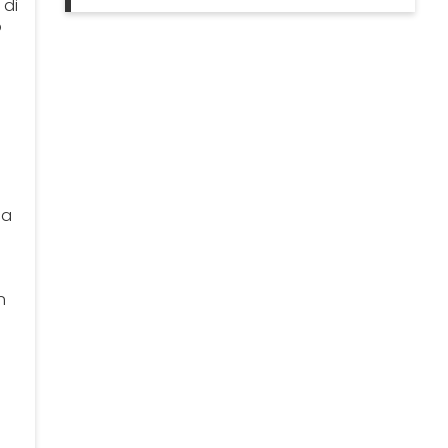
 di
o
ca
n