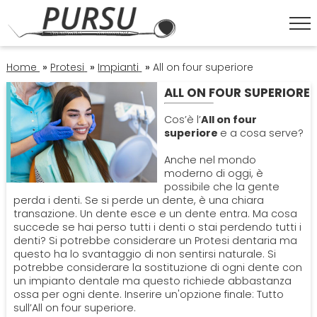
HOME
Home
»
Protesi
»
Impianti
»
All on four superiore
ALL ON FOUR SUPERIORE
ESTETICA DENTALE
Cos’è l’
All on four
superiore
e a cosa serve?
Corona Dentale
IGIENE ORALE
Anche nel mondo
moderno di oggi, è
Faccette Dentali
Igiene Orale
possibile che la gente
OPERATORI
perda i denti. Se si perde un dente, è una chiara
transazione. Un dente esce e un dente entra. Ma cosa
Sbiancamento Denti
Lavare I Denti
Dentisti
succede se hai perso tutti i denti o stai perdendo tutti i
ORTODONZIA
denti? Si potrebbe considerare un Protesi dentaria ma
questo ha lo svantaggio di non sentirsi naturale. Si
Pulizia Denti
Impianto Dentale
Apparecchio
potrebbe considerare la sostituzione di ogni dente con
PATOLOGIE
un impianto dentale ma questo richiede abbastanza
ossa per ogni dente. Inserire un'opzione finale: Tutto
Sbiancamento Denti
Endodonzia
sull’All on four superiore.
Bruxismo