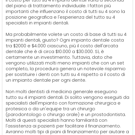
Il costo per tutti su 4 impianti dentali varia a seconda
del piano di trattamento individuale. I fattori più
importanti che influenzano il costo di tutti su 4 sono la
posizione geografica e l'esperienza del tutto su 4
specialisti in impianti dentali.
Ma probabilmente volete un costo di base di tutti su 4
impianti dentali, giusto? Ogni impianto dentale costa
tra $2000 e $4.000 ciascuno, più il costo dell'arcata
dentale che è di circa $10.000 a $30.000. Sì, è
certamente un investimento. Tuttavia, dato che
vengono utilizzati molti meno impianti che con un set
completo, la procedura genera un notevole risparmio
per sostituire i denti con tutti su 4 rispetto a il costo di
un impianto dentale per ogni dente.
Non molti dentisti di medicina generale eseguono
tutto su 4 impianti dentali. Di solito vengono eseguiti da
specialisti dell'impianto con formazione chirurgica e
protesica o da un'equipe tra un chirurgo
(parodontologo o chirurgo orale) e un prostodontista.
Molti di questi specialisti hanno familiarità con
l'assistenza ai pazienti per facilitare il finanziamento.
Avranno molti tipi di piani di finanziamento per aiutare a