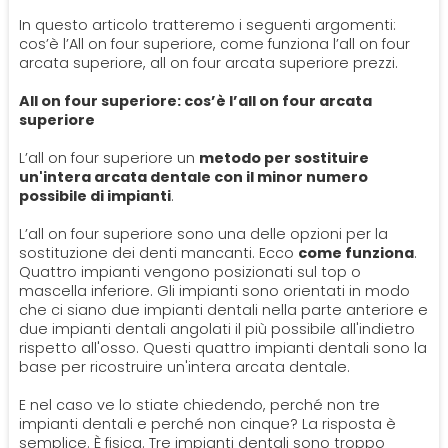
PROTESI
In questo articolo tratteremo i seguenti argomenti:
Ortodonzia
cos’è l’All on four superiore, come funziona l’all on four
Mal Di Denti
Dentiera
arcata superiore, all on four arcata superiore prezzi.
CERCA
All on four superiore: cos’è l’all on four arcata
Impianti
superiore
L’all on four superiore un
metodo per sostituire
Ponte Dentale
un'intera arcata dentale con il minor numero
possibile di impianti
.
L’all on four superiore sono una delle opzioni per la
sostituzione dei denti mancanti. Ecco
come funziona
.
Quattro impianti vengono posizionati sul top o
mascella inferiore. Gli impianti sono orientati in modo
che ci siano due impianti dentali nella parte anteriore e
due impianti dentali angolati il più possibile all'indietro
rispetto all'osso. Questi quattro impianti dentali sono la
base per ricostruire un'intera arcata dentale.
E nel caso ve lo stiate chiedendo, perché non tre
impianti dentali e perché non cinque? La risposta è
semplice. È fisica. Tre impianti dentali sono troppo