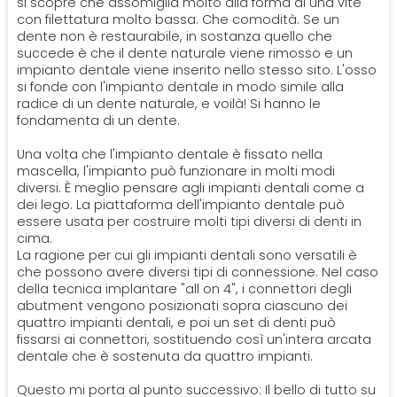
si scopre che assomiglia molto alla forma di una vite
con filettatura molto bassa. Che comodità. Se un
dente non è restaurabile, in sostanza quello che
succede è che il dente naturale viene rimosso e un
impianto dentale viene inserito nello stesso sito. L'osso
si fonde con l'impianto dentale in modo simile alla
radice di un dente naturale, e voilà! Si hanno le
fondamenta di un dente.
Una volta che l'impianto dentale è fissato nella
mascella, l'impianto può funzionare in molti modi
diversi. È meglio pensare agli impianti dentali come a
dei lego. La piattaforma dell'impianto dentale può
essere usata per costruire molti tipi diversi di denti in
cima.
La ragione per cui gli impianti dentali sono versatili è
che possono avere diversi tipi di connessione. Nel caso
della tecnica implantare "all on 4", i connettori degli
abutment vengono posizionati sopra ciascuno dei
quattro impianti dentali, e poi un set di denti può
fissarsi ai connettori, sostituendo così un'intera arcata
dentale che è sostenuta da quattro impianti.
Questo mi porta al punto successivo: Il bello di tutto su