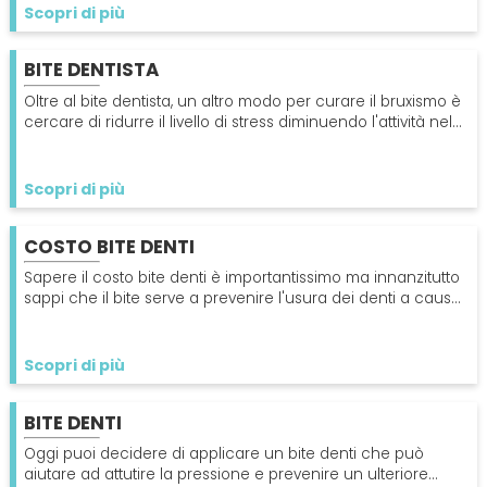
PROTESI
Scopri di più
Ortodonzia
Mal Di Denti
Dentiera
BITE DENTISTA
CERCA
Oltre al bite dentista, un altro modo per curare il bruxismo è
Impianti
cercare di ridurre il livello di stress diminuendo l'attività nel
tardo pomeriggio.
Ponte Dentale
Scopri di più
COSTO BITE DENTI
Sapere il costo bite denti è importantissimo ma innanzitutto
sappi che il bite serve a prevenire l'usura dei denti a causa
del digrignamento dei denti.
Scopri di più
BITE DENTI
Oggi puoi decidere di applicare un bite denti che può
aiutare ad attutire la pressione e prevenire un ulteriore