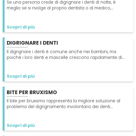
Se una persona crede di digrignare i denti di notte, è
meglio se si rivolge al proprio dentista o al medico,
soprattutto se manifesta determinati sintomi.
Scopri di più
DIGRIGNARE I DENTI
Il digrignare i denti è comune anche nei bambini, ma
poiché i loro denti e mascelle crescono rapidamente di
solito non è un'abitudine che richiede una cura.
Scopri di più
BITE PER BRUXISMO
Il bite per bruxismo rappresenta la migliore soluzione al
problema del digrignamento involontario dei denti
chiamato bruxismo che può provocare seri danni.
Scopri di più