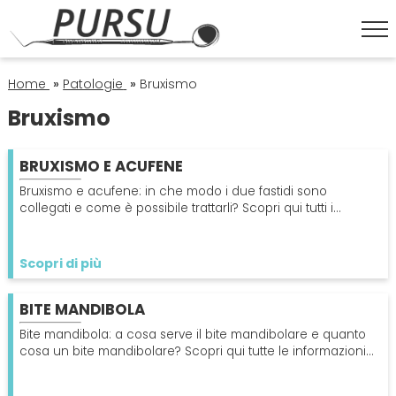
HOME
Home
»
Patologie
»
Bruxismo
Bruxismo
ESTETICA DENTALE
BRUXISMO E ACUFENE
Corona Dentale
IGIENE ORALE
Bruxismo e acufene: in che modo i due fastidi sono
collegati e come è possibile trattarli? Scopri qui tutti i
dettagli e i rimedi.
Faccette Dentali
Igiene Orale
OPERATORI
Scopri di più
Sbiancamento Denti
Lavare I Denti
Dentisti
ORTODONZIA
BITE MANDIBOLA
Pulizia Denti
Impianto Dentale
Apparecchio
Bite mandibola: a cosa serve il bite mandibolare e quanto
PATOLOGIE
cosa un bite mandibolare? Scopri qui tutte le informazioni
sull'argomento.
Sbiancamento Denti
Endodonzia
Bruxismo