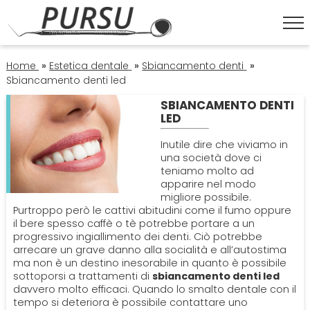
HOME
Home
»
Estetica dentale
»
Sbiancamento denti
»
Sbiancamento denti led
SBIANCAMENTO DENTI
ESTETICA DENTALE
LED
Corona Dentale
Inutile dire che viviamo in
IGIENE ORALE
una società dove ci
teniamo molto ad
Faccette Dentali
Igiene Orale
apparire nel modo
OPERATORI
migliore possibile.
Purtroppo però le cattivi abitudini come il fumo oppure
Sbiancamento Denti
Lavare I Denti
Dentisti
il bere spesso caffè o tè potrebbe portare a un
ORTODONZIA
progressivo ingiallimento dei denti. Ciò potrebbe
arrecare un grave danno alla socialità e all’autostima
Pulizia Denti
Impianto Dentale
Apparecchio
ma non è un destino inesorabile in quanto è possibile
PATOLOGIE
sottoporsi a trattamenti di
sbiancamento denti led
davvero molto efficaci. Quando lo smalto dentale con il
Sbiancamento Denti
Endodonzia
Bruxismo
tempo si deteriora è possibile contattare uno