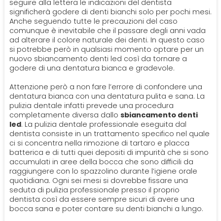
seguire alla lettera le indicazioni del dentista
significherà godere di denti bianchi solo per pochi mesi.
Anche seguendo tutte le precauzioni del caso
comunque è inevitabile che il passare degli anni vada
ad alterare il colore naturale dei denti. In questo caso
si potrebbe però in qualsiasi momento optare per un
nuovo sbiancamento denti led così da tornare a
godere di una dentatura bianca e gradevole.
Attenzione però a non fare l’errore di confondere una
dentatura bianca con una dentatura pulita e sana. La
pulizia dentale infatti prevede una procedura
completamente diversa dallo
sbiancamento denti
led
. La pulizia dentale professionale eseguita dal
dentista consiste in un trattamento specifico nel quale
ci si concentra nella rimozione di tartaro e placca
batterica e di tutti quei depositi di impurità che si sono
accumulati in aree della bocca che sono difficili da
raggiungere con lo spazzolino durante l’igiene orale
quotidiana. Ogni sei mesi si dovrebbe fissare una
seduta di pulizia professionale presso il proprio
dentista così da essere sempre sicuri di avere una
bocca sana e poter contare su denti bianchi a lungo.