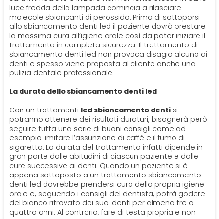
luce fredda della lampada comincia a rilasciare
molecole sbiancanti di perossido. Prima di sottoporsi
allo sbiancamento denti led il paziente dovrà prestare
la massima cura all’igiene orale così da poter iniziare il
trattamento in completa sicurezza. Il trattamento di
sbiancamento denti led non provoca disagio alcuno ai
denti e spesso viene proposta al cliente anche una
pulizia dentale professionale.
La durata dello sbiancamento denti led
Con un trattamenti
led sbiancamento denti
si
potranno ottenere dei risultati duraturi, bisognerà però
seguire tutta una serie di buoni consigli come ad
esempio limitare l’assunzione di caffè e il fumo di
sigaretta. La durata del trattamento infatti dipende in
gran parte dalle abitudini di ciascun paziente e dalle
cure successive ai denti. Quando un paziente si è
appena sottoposto a un trattamento sbiancamento
denti led dovrebbe prendersi cura della propria igiene
orale e, seguendo i consigli del dentista, potrà godere
del bianco ritrovato dei suoi denti per almeno tre o
quattro anni. Al contrario, fare di testa propria e non