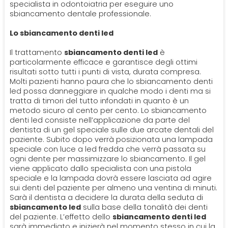
PROTESI
specialista in odontoiatria per eseguire uno
sbiancamento dentale professionale.
Ortodonzia
Mal Di Denti
Dentiera
Lo sbiancamento denti led
CERCA
Il trattamento
sbiancamento denti led
è
Impianti
particolarmente efficace e garantisce degli ottimi
risultati sotto tutti i punti di vista, durata compresa.
Molti pazienti hanno paura che lo sbiancamento denti
Ponte Dentale
led possa danneggiare in qualche modo i denti ma si
tratta di timori del tutto infondati in quanto è un
metodo sicuro al cento per cento. Lo sbiancamento
denti led consiste nell’applicazione da parte del
dentista di un gel speciale sulle due arcate dentali del
paziente. Subito dopo verrà posizionata una lampada
speciale con luce a led fredda che verrà passata su
ogni dente per massimizzare lo sbiancamento. Il gel
viene applicato dallo specialista con una pistola
speciale e la lampada dovrà essere lasciata ad agire
sui denti del paziente per almeno una ventina di minuti.
Sarà il dentista a decidere la durata della seduta di
sbiancamento led
sulla base della tonalità dei denti
del paziente. L’effetto dello
sbiancamento denti led
sarà immediato e inizierà nel momento stesso in cui la