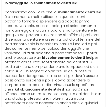
I vantaggi dello sbiancamento denti led
Cominciamo con il dire che lo
sbiancamento denti led
è sicuramente molto efficace in quanto i denti
potranno tornare a splendere già dopo la prima
seduta. Non solo, questa tipologia di sbiancamento
non danneggia in alcun modo lo smalto dentale e le
gengive del paziente. Inoltre non si soffrirà di problemi
di sensibilità dentale e si sentirà fastidio al termine del
trattamento solo in pochissimi casi. La luce led è poi
decisamente meno pericolosa dei raggi UV che
venivano utilizzati solo fino a poco tempo fa. Si potrà
anche acquistare un
kit sbiancamento denti led
per
ottenere dei risultati senza andare dal dentista. Si
tratta di kit che comprendono una lampada led e un
calco su cui bisognerà applicare un gel a base di
perossido di idrogeno. Il calco con il gel dovrà essere
posizionato sui denti e poi si dovrà accendere la
lampada per circa quindici minuti. Inutile specificare
che il
kit sbiancamento denti led
non sarà mai
efficace come un trattamento eseguito dal dentista in
uno studio professionale. Inoltre in alcuni casi
potrebbero essere necessarie anche dieci o quindici