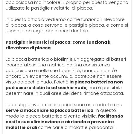
PROTESI
appiccicosa ma incolore. E proprio per questo vengono
utilizzate le pastiglie rivelatrici di placca.
Ortodonzia
Mal Di Denti
Dentiera
In questo articolo vedremo come funziona il rilevatore
CERCA
di placca, a cosa servono le pastiglie placca, e come si
usano le pastiglie per placca dentale.
Impianti
Pastiglie rivelatrici di placca: come funziona il
rilevatore di placca
Ponte Dentale
La placca batterica o biofilm è un aggregato di batteri
incorporato in una matrice, ha una consistenza
appiccicosa e nelle sue fasi iniziali, quando non c'è
ancora un evidente accumulo, potrebbe non essere
visto ad occhio nudo. Poiché
la placca batterica non
può essere distinta ad occhio nudo
, non è possibile
determinare in quali aree dei denti rimane attaccata.
Le pastiglie rivelatrici di placca sono un prodotto che
serve a macchiare la placca batterica
. In questo
modo la placca batterica diventa visibile,
facilitando
così la sua eliminazione e aiutando a prevenire
malattie orali
come carie o malattie parodontali.