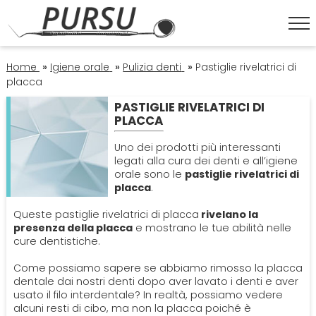
HOME
Home
»
Igiene orale
»
Pulizia denti
»
Pastiglie rivelatrici di
placca
PASTIGLIE RIVELATRICI DI
ESTETICA DENTALE
PLACCA
Corona Dentale
Uno dei prodotti più interessanti
IGIENE ORALE
legati alla cura dei denti e all’igiene
orale sono le
pastiglie rivelatrici di
Faccette Dentali
Igiene Orale
placca
.
OPERATORI
Queste pastiglie rivelatrici di placca
rivelano la
Sbiancamento Denti
Lavare I Denti
Dentisti
presenza della placca
e mostrano le tue abilità nelle
ORTODONZIA
cure dentistiche.
Pulizia Denti
Impianto Dentale
Apparecchio
Come possiamo sapere se abbiamo rimosso la placca
PATOLOGIE
dentale dai nostri denti dopo aver lavato i denti e aver
usato il filo interdentale? In realtà, possiamo vedere
Sbiancamento Denti
Endodonzia
Bruxismo
alcuni resti di cibo, ma non la placca poiché è