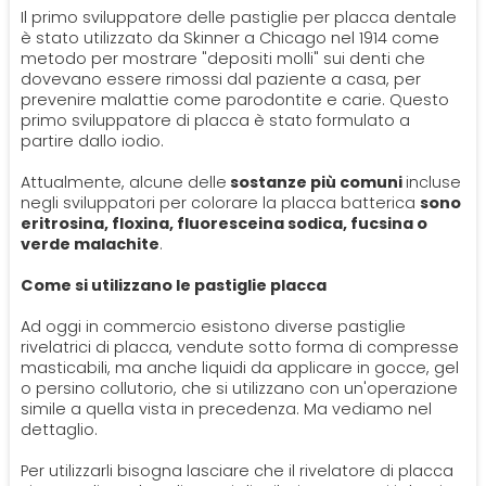
Il primo sviluppatore delle pastiglie per placca dentale
è stato utilizzato da Skinner a Chicago nel 1914 come
metodo per mostrare "depositi molli" sui denti che
dovevano essere rimossi dal paziente a casa, per
prevenire malattie come parodontite e carie. Questo
primo sviluppatore di placca è stato formulato a
partire dallo iodio.
Attualmente, alcune delle
sostanze più comuni
incluse
negli sviluppatori per colorare la placca batterica
sono
eritrosina, floxina, fluoresceina sodica, fucsina o
verde malachite
.
Come si utilizzano le pastiglie placca
Ad oggi in commercio esistono diverse pastiglie
rivelatrici di placca, vendute sotto forma di compresse
masticabili, ma anche liquidi da applicare in gocce, gel
o persino collutorio, che si utilizzano con un'operazione
simile a quella vista in precedenza. Ma vediamo nel
dettaglio.
Per utilizzarli bisogna lasciare che il rivelatore di placca