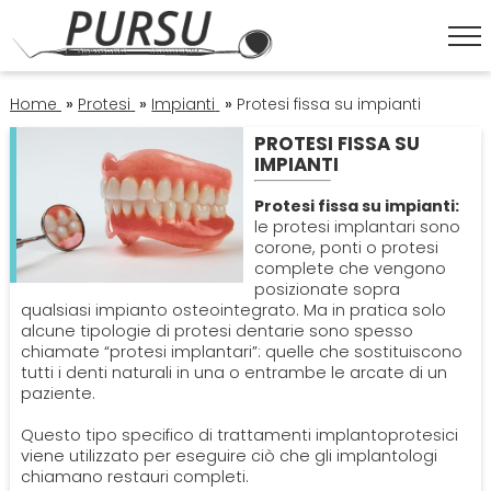
HOME
Home
»
Protesi
»
Impianti
»
Protesi fissa su impianti
PROTESI FISSA SU
IMPIANTI
ESTETICA DENTALE
Protesi fissa su impianti:
Corona Dentale
le protesi implantari sono
IGIENE ORALE
corone, ponti o protesi
complete che vengono
Faccette Dentali
Igiene Orale
posizionate sopra
OPERATORI
qualsiasi impianto osteointegrato. Ma in pratica solo
alcune tipologie di protesi dentarie sono spesso
Sbiancamento Denti
Lavare I Denti
Dentisti
chiamate “protesi implantari”: quelle che sostituiscono
ORTODONZIA
tutti i denti naturali in una o entrambe le arcate di un
paziente.
Pulizia Denti
Impianto Dentale
Apparecchio
PATOLOGIE
Questo tipo specifico di trattamenti implantoprotesici
viene utilizzato per eseguire ciò che gli implantologi
Sbiancamento Denti
Endodonzia
chiamano restauri completi.
Bruxismo