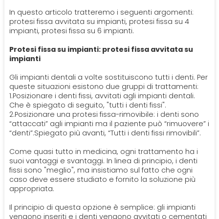
PROTESI
In questo articolo tratteremo i seguenti argomenti:
Ortodonzia
protesi fissa avvitata su impianti, protesi fissa su 4
Mal Di Denti
Dentiera
impianti, protesi fissa su 6 impianti.
CERCA
Protesi fissa su impianti: protesi fissa avvitata su
Impianti
impianti
Gli impianti dentali a volte sostituiscono tutti i denti. Per
Ponte Dentale
queste situazioni esistono due gruppi di trattamenti:
1.Posizionare i denti fissi, avvitati agli impianti dentali.
Che è spiegato di seguito, "tutti i denti fissi".
2.Posizionare una protesi fissa-rimovibile: i denti sono
“attaccati” agli impianti ma il paziente può “rimuovere” i
“denti”.Spiegato più avanti, “Tutti i denti fissi rimovibili”.
Come quasi tutto in medicina, ogni trattamento ha i
suoi vantaggi e svantaggi. In linea di principio, i denti
fissi sono "meglio", ma insistiamo sul fatto che ogni
caso deve essere studiato e fornito la soluzione più
appropriata.
Il principio di questa opzione è semplice: gli impianti
vengono inseriti e i denti vengono avvitati o cementati