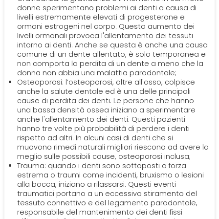
donne sperimentano problemi ai denti a causa di
livelli estremamente elevati di progesterone e
ormoni estrogeni nel corpo. Questo aumento dei
livelli ormonali provoca l'allentamento dei tessuti
intorno ai denti. Anche se questa è anche una causa
comune di un dente allentato, è solo temporanea e
non comporta la perdita di un dente a meno che la
donna non abbia una malattia parodontale;
Osteoporosi: l’osteoporosi, oltre all'osso, colpisce
anche la salute dentale ed è una delle principali
cause di perdita dei denti. Le persone che hanno
una bassa densità ossea iniziano a sperimentare
anche l'allentamento dei denti. Questi pazienti
hanno tre volte più probabilità di perdere i denti
rispetto ad altri. In alcuni casi di denti che si
muovono rimedi naturali migliori riescono ad avere la
meglio sulle possibili cause, osteoporosi inclusa;
Trauma: quando i denti sono sottoposti a forza
estrema o traumi come incidenti, bruxismo o lesioni
alla bocca, iniziano a rilassarsi. Questi eventi
traumatici portano a un eccessivo stiramento del
tessuto connettivo e del legamento parodontale,
responsabile del mantenimento dei denti fissi