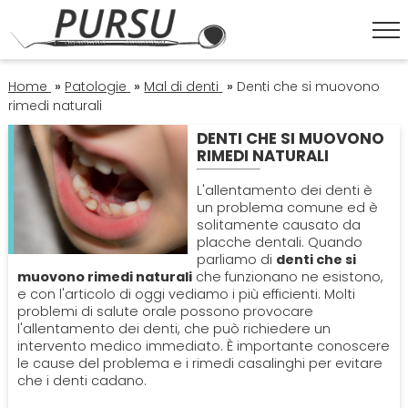
HOME
Home
»
Patologie
»
Mal di denti
»
Denti che si muovono
rimedi naturali
DENTI CHE SI MUOVONO
ESTETICA DENTALE
RIMEDI NATURALI
Corona Dentale
L'allentamento dei denti è
IGIENE ORALE
un problema comune ed è
solitamente causato da
Faccette Dentali
Igiene Orale
placche dentali. Quando
OPERATORI
parliamo di
denti che si
muovono rimedi naturali
che funzionano ne esistono,
Sbiancamento Denti
Lavare I Denti
Dentisti
e con l'articolo di oggi vediamo i più efficienti. Molti
ORTODONZIA
problemi di salute orale possono provocare
l'allentamento dei denti, che può richiedere un
Pulizia Denti
Impianto Dentale
Apparecchio
intervento medico immediato. È importante conoscere
PATOLOGIE
le cause del problema e i rimedi casalinghi per evitare
che i denti cadano.
Sbiancamento Denti
Endodonzia
Bruxismo