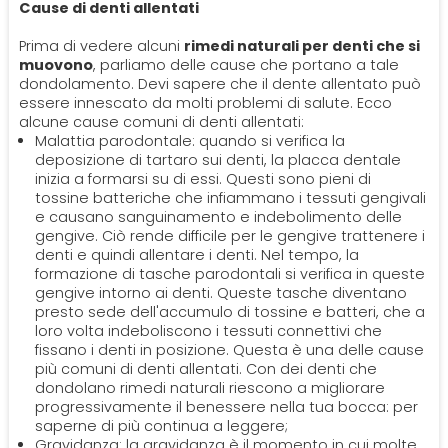
PROTESI
Cause di denti allentati
Ortodonzia
Mal Di Denti
Prima di vedere alcuni
rimedi naturali per denti che si
Dentiera
muovono
, parliamo delle cause che portano a tale
CERCA
dondolamento. Devi sapere che il dente allentato può
essere innescato da molti problemi di salute. Ecco
Impianti
alcune cause comuni di denti allentati:
Malattia parodontale: quando si verifica la
deposizione di tartaro sui denti, la placca dentale
Ponte Dentale
inizia a formarsi su di essi. Questi sono pieni di
tossine batteriche che infiammano i tessuti gengivali
e causano sanguinamento e indebolimento delle
gengive. Ciò rende difficile per le gengive trattenere i
denti e quindi allentare i denti. Nel tempo, la
formazione di tasche parodontali si verifica in queste
gengive intorno ai denti. Queste tasche diventano
presto sede dell'accumulo di tossine e batteri, che a
loro volta indeboliscono i tessuti connettivi che
fissano i denti in posizione. Questa è una delle cause
più comuni di denti allentati. Con dei denti che
dondolano rimedi naturali riescono a migliorare
progressivamente il benessere nella tua bocca: per
saperne di più continua a leggere;
Gravidanza: la gravidanza è il momento in cui molte