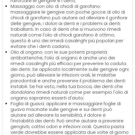
rafforzare le gengive e i denti;
Massaggio con olio di chiodi di garofano:
massaggiare le gengive con poche gocce di olio di
chiodi di garofano può aiutare ad alleviare il gonfiore
delle gengive, i dolori ai denti e i problemi ai denti
traballanti. In caso di denti che si muovono rimedi
naturali come l'olio di chiodi garofano è ottimo:
questo è uno dei rimedi casalinghi più popolari per
evitare che i denti cadano;
Olio di origano: con le sue potenti proprietà
antibatteriche, l’olio di origano è anche uno dei
rimedi casalinghi più efficaci per prevenire la caduta
dei denti. Se applicato localmente sulle gengive ogni
giorno, può alleviare le infezioni orali, le malattie
parodontali e anche prevenire il problema dei denti
instabili. Se hai visto, nella tua bocca, dei denti che
dondolano rimedi naturali come per esempio l'olio di
origano sapranno esserti d'aiuto;
Foglia di guava: applicare e massaggiare foglie di
guava macinate sulle gengive e sui denti può
aiutare ad alleviare la sensibilità, il dolore e
l'instabilità dei denti. Può anche aiutare a prevenire
gengiviti, cattivi odori e infezioni orali. Questa pasta
verde dovrebbe essere applicata due volte al giorno