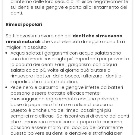
all'interno delle loro sedi. Ciò influisce negativamente
sui denti e sulle gengive e porta all'allentamento dei
denti.
Rimedi popolari
Se ti dovessi ritrovare con dei
denti che si muovono
rimedi naturali
che vedi elencati di seguito sono tra i
migliori in assoluto:
Acqua salata: i gargarismi con acqua salata sono
uno dei rimedi casalinghi più importanti per prevenire
la caduta dei denti. Fare i gargarismi con acqua
salata calda più volte al giorno può aiutare a
rimuovere i batteri dalla bocca, rafforzare i denti e
impedire che i denti traballino;
Pepe nero e curcuma: le gengive infette da batteri
possono essere trattate efficacemente
massaggiando regolarmente con una polvere a
base di pepe nero tritato e radice di curcuma.
Questo è anche uno dei rimedi casalinghi più
semplici ma efficaci. Se riscontrassi di avere dei denti
che si muovono rimedi come il pepe e la curcuma
possono essere molto utili: applica delicatamente
questa polvere su denti e gengive e strofinala per