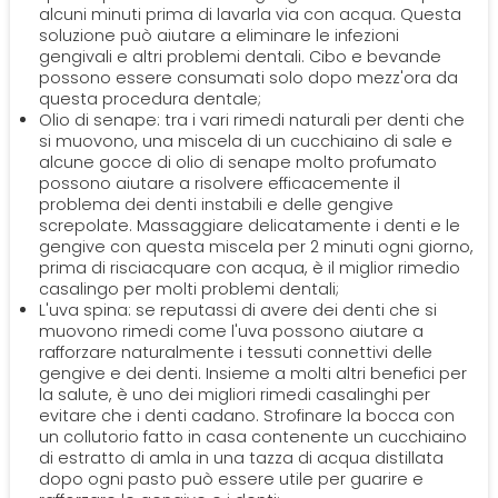
alcuni minuti prima di lavarla via con acqua. Questa
soluzione può aiutare a eliminare le infezioni
gengivali e altri problemi dentali. Cibo e bevande
possono essere consumati solo dopo mezz'ora da
questa procedura dentale;
Olio di senape: tra i vari rimedi naturali per denti che
si muovono, una miscela di un cucchiaino di sale e
alcune gocce di olio di senape molto profumato
possono aiutare a risolvere efficacemente il
problema dei denti instabili e delle gengive
screpolate. Massaggiare delicatamente i denti e le
gengive con questa miscela per 2 minuti ogni giorno,
prima di risciacquare con acqua, è il miglior rimedio
casalingo per molti problemi dentali;
L'uva spina: se reputassi di avere dei denti che si
muovono rimedi come l'uva possono aiutare a
rafforzare naturalmente i tessuti connettivi delle
gengive e dei denti. Insieme a molti altri benefici per
la salute, è uno dei migliori rimedi casalinghi per
evitare che i denti cadano. Strofinare la bocca con
un collutorio fatto in casa contenente un cucchiaino
di estratto di amla in una tazza di acqua distillata
dopo ogni pasto può essere utile per guarire e