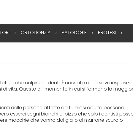
TORI
ORTODONZIA
PATOLOGIE
PROTESI
>
>
>
>
etica che colpisce i denti. È causato dalla sovraesposizi
ni di vita. Questo è il momento in cui si formano la maggio
 denti delle persone affette da fluorosi adulto possono
ro esserci segni bianchi di pizzo che solo i dentisti pos
o avere macchie che vanno dal giallo al marrone scuro o