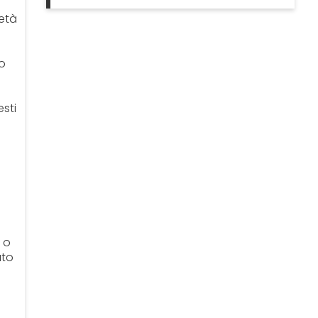
età
to
esti
 o
uto