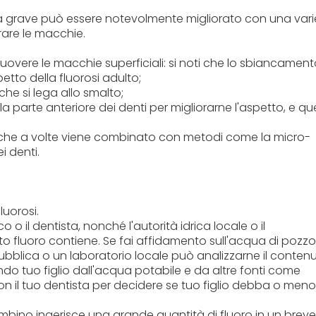
a a grave può essere notevolmente migliorato con una vari
rare le macchie.
overe le macchie superficiali: si noti che lo sbiancamen
to della fluorosi adulto;
che si lega allo smalto;
 parte anteriore dei denti per migliorarne l'aspetto, e qu
;
o che a volte viene combinato con metodi come la micro-
i denti.
luorosi.
o il dentista, nonché l'autorità idrica locale o il
to fluoro contiene. Se fai affidamento sull'acqua di pozzo
e pubblica o un laboratorio locale può analizzarne il conten
ndo tuo figlio dall'acqua potabile e da altre fonti come
con il tuo dentista per decidere se tuo figlio debba o meno
bambino ingerisce una grande quantità di fluoro in un breve