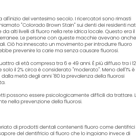
 all'inizio del ventesimo secolo. I ricercatori sono rimasti
hiamato "Colorado Brown Stain" sui denti dei residenti nati
lti livelli di fluoro nella rete idrica locale. Questo era il
otterranee. Le persone con queste macchie avevano anch
ali. Ciò ha innescato un movimento per introdurre fluoro
trebbe prevenire la carie ma senza causare fluorosi.
tro di età compresa tra 6 e 49 anni. È più diffuso tra i 12 
e solo il 2% circa è considerato "moderato". Meno dell'1% è
dalla metà degli anni '80 la prevalenza della fluorosi
ta.
etti possono essere psicologicamente difficili da trattare. 
te nella prevenzione della fluorosi.
priato di prodotti dentali contenenti fluoro come dentifrici
 sapore del dentifricio al fluoro che lo ingoiano invece di