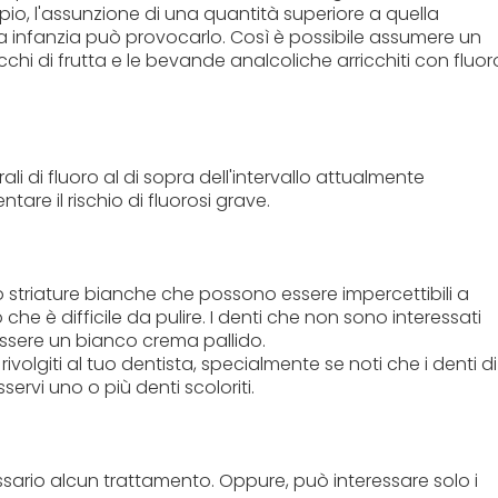
pio, l'assunzione di una quantità superiore a quella
ima infanzia può provocarlo. Così è possibile assumere un
chi di frutta e le bevande analcoliche arricchiti con fluor
urali di fluoro al di sopra dell'intervallo attualmente
e il rischio di fluorosi grave.
 striature bianche che possono essere impercettibili a
e è difficile da pulire. I denti che non sono interessati
 essere un bianco crema pallido.
ivolgiti al tuo dentista, specialmente se noti che i denti di
ervi uno o più denti scoloriti.
sario alcun trattamento. Oppure, può interessare solo i