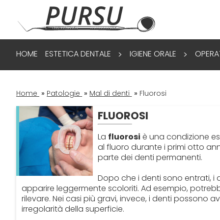
HOME
ESTETICA DENTALE
IGIENE ORALE
OPERA
>
>
Home
»
Patologie
»
Mal di denti
»
Fluorosi
FLUOROSI
La
fluorosi
è una condizione est
al fluoro durante i primi otto an
parte dei denti permanenti.
Dopo che i denti sono entrati, i
apparire leggermente scoloriti. Ad esempio, potrebbe
rilevare. Nei casi più gravi, invece, i denti posson
irregolarità della superficie.