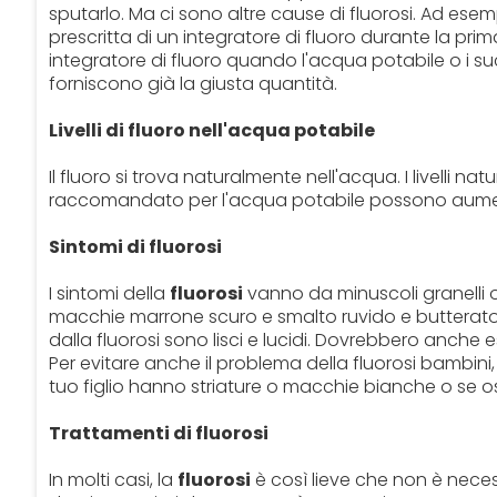
sputarlo. Ma ci sono altre cause di fluorosi. Ad esem
prescritta di un integratore di fluoro durante la pr
integratore di fluoro quando l'acqua potabile o i suc
forniscono già la giusta quantità.
Livelli di fluoro nell'acqua potabile
Il fluoro si trova naturalmente nell'acqua. I livelli nat
raccomandato per l'acqua potabile possono aumentar
Sintomi di fluorosi
I sintomi della
fluorosi
vanno da minuscoli granelli o
macchie marrone scuro e smalto ruvido e butterato ch
dalla fluorosi sono lisci e lucidi. Dovrebbero anche
Per evitare anche il problema della fluorosi bambini, r
tuo figlio hanno striature o macchie bianche o se oss
Trattamenti di fluorosi
In molti casi, la
fluorosi
è così lieve che non è neces