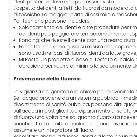
denti posteriori dove non può essere visto.
L'aspetto dei denti affetti da fluorosi da moderat
di tecniche. La maggior parte di essi mira a masche
Tali tecniche possono includere:
Sbiancamento dei denti e altre procedure per rimu
dei denti può peggiorare temporaneamente l'aspet
Bonding: che riveste il dente con una resina dura 
Faccette: che sono gusci su misura che coprono la
sono usati nei casi di fluorosi denti da latte grave
MI Paste: un prodotto a base di fosfato di calci
abrasione per ridurre al minimo lo scolorimento de
Prevenzione della fluorosi
La vigilanza dei genitori è la chiave per prevenire la f
Se l'acqua proviene da un sistema pubblico, il medico 
dipartimento di sanità pubblica, possono dirti quan
sull'acqua in bottiglia, il tuo dipartimento di salut
di fluoro. Una volta che sai quanto fluoro sta riceve
succhi di frutta e bibite analcoliche, puoi lavorare 
assumere un integratore di fluoro.
Per evitare anche la fluorosi denti da latte, se un 