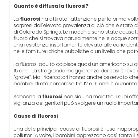
Quanto è diffusa la fluorosi?
La
fluorosi
ha attirato l'attenzione per la prima volta
sorpresi dall'elevata prevalenza di ciò che è stato c
di Colorado Springs. Le macchie sono state causate da a
fluoro che si trovava naturalmente nelle acque s
una resistenza insolitamente elevata alle carie dent
nelle forniture idriche pubbliche a un livello che po
La fluorosi adulto colpisce quasi un americano su quat
15 anni. La stragrande maggioranza dei casi è lieve 
"grave". Ma i ricercatori hanno anche osservato che 
bambini di età compresa tra 12 e 15 anni è aumenta
Sebbene la
fluorosi
non sia una malattia, i suoi eff
vigilanza dei genitori può svolgere un ruolo importan
Cause di fluorosi
Una delle principali cause di fluorosi è l'uso inappro
collutori. A volte, i bambini apprezzano così tanto il