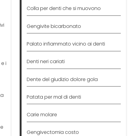
Colla per denti che si muovono
vi
Gengivite bicarbonato
e
Palato infiammato vicino ai denti
Denti neri cariati
e i
Dente del giudizio dolore gola
La
Patata per mal di denti
Carie molare
 e
Gengivectomia costo