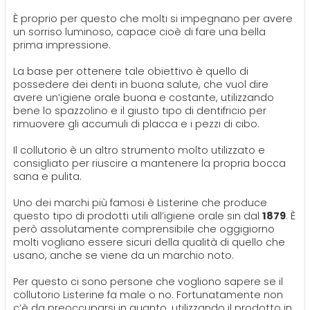
PROTESI
È proprio per questo che molti si impegnano per avere
Ortodonzia
Mal Di Denti
un sorriso luminoso, capace cioè di fare una bella
Dentiera
prima impressione.
CERCA
La base per ottenere tale obiettivo è quello di
Impianti
possedere dei denti in buona salute, che vuol dire
avere un’igiene orale buona e costante, utilizzando
bene lo spazzolino e il giusto tipo di dentifricio per
Ponte Dentale
rimuovere gli accumuli di placca e i pezzi di cibo.
Il collutorio è un altro strumento molto utilizzato e
consigliato per riuscire a mantenere la propria bocca
sana e pulita.
Uno dei marchi più famosi è Listerine che produce
questo tipo di prodotti utili all’igiene orale sin dal
1879
. È
però assolutamente comprensibile che oggigiorno
molti vogliano essere sicuri della qualità di quello che
usano, anche se viene da un marchio noto.
Per questo ci sono persone che vogliono sapere se il
collutorio Listerine fa male o no. Fortunatamente non
c’è da preoccuparsi in quanto, utilizzando il prodotto in