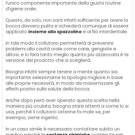
l’unico componente importante della giusta routine
d’igiene orale.
Questo, da solo, non sarà infatti sufficiente per avere la
bocca davvero pulita e richiederà comunque di essere
applicato
insieme allo spazzolino
e al filo interdentale.
In tale modo il collutorio permetterà di prevenire
problemi alla cavità orale come carie, gengivite e
alitosi, e lo farà tanto meglio quanto più azzeccata è la
versione del prodotto che si sceglierà.
Bisogna infatti sempre tenere a mente quanto sia
importante selezionarne la tipologia migliore in base
alle proprie necessità, in modo da massimizzare gli
effetti positivi sulla salute della bocca.
Anche dopo però aver operato questa scelta nella
maniera più oculata, bisogna stare attenti a come lo si
usa, perché il collutorio Listerine fa male se, per
esempio, viene ingerito.
In un caso simile è necessario contattare subito un
medico perché le
sostanze chimiche
contenute nel