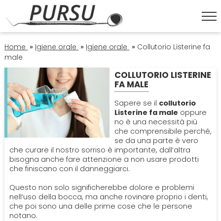
HOME
Home
»
Igiene orale
»
Igiene orale
»
Collutorio Listerine fa
male
COLLUTORIO LISTERINE
ESTETICA DENTALE
FA MALE
Corona Dentale
Sapere se il
collutorio
IGIENE ORALE
Listerine fa male
oppure
no è una necessità più
Faccette Dentali
Igiene Orale
che comprensibile perché,
OPERATORI
se da una parte è vero
che curare il nostro sorriso è importante, dall’altra
Sbiancamento Denti
Lavare I Denti
Dentisti
bisogna anche fare attenzione a non usare prodotti
ORTODONZIA
che finiscano con il danneggiarci.
Pulizia Denti
Impianto Dentale
Apparecchio
Questo non solo significherebbe dolore e problemi
PATOLOGIE
nell’uso della bocca, ma anche rovinare proprio i denti,
che poi sono una delle prime cose che le persone
Sbiancamento Denti
Endodonzia
Bruxismo
notano.