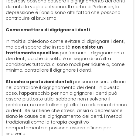
l'ecstasy possono causare il digrignamento dei denti
durante la veglia e il sonno. Il morbo di Parkinson, la
depressione e l'ansia sono altri fattori che possono
contribuire al bruxismo.
Come smettere di digrignare i denti
In molti si chiedono come evitare di digrignare i denti,
ma devi sapere che in realtà
non esiste un
trattamento specifico
per fermare il digrignamento
dei denti, poiché di solito è un segno di un'altra
condizione; tuttavia, ci sono modi per ridurre o, come
minimo, controllare il digrignare i denti.
Stecche o protezioni dentali
possono essere efficaci
nel controllare il digrignamento dei denti. In questo
caso, l’apparecchio per non digrignare i denti può
essere piuttosto utile: sebbene non risolvano il
problema, ne controllano gli effetti e riducono il danno
ai denti. Se si ritiene che stress, ansia o depressione
siano le cause del digrignamento dei denti, i metodi
tradizionali come la terapia cognitivo
comportamentale possono essere efficaci per
risolverlo.