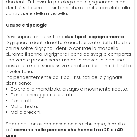
PROTESI
dei denti. Tuttavia, la patologia del digrignamento dei
denti è solo uno dei sintomi, che è anche correlato alla
Ortodonzia
contrazione della mascella.
Mal Di Denti
Dentiera
CERCA
Cause e tipologie
Impianti
Devi sapere che esistono
due tipi di digrignamento
.
Digrignare i denti di notte è caratterizzato dal fatto che
chi ne soffre digrigna i denti o contrae la mascella
Ponte Dentale
durante il sonno. Digrignare i denti da sveglio comporta
una vera e propria serratura della mascella, con una
possibile e solo successiva serratura dei denti del tutto
involontaria.
Indipendentemente dal tipo, i risultati del digrignare i
denti sono:
Dolore alla mandibola, disagio e movimento ridotto;
Denti danneggiati e usurati;
Denti rotti;
Mal di testa;
Mal d'orecchi.
Sebbene il bruxismo possa colpire chiunque, è molto
più
comune nelle persone che hanno tra i 20 e i 40
anni
.