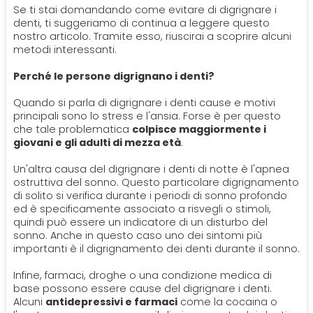
Se ti stai domandando come evitare di digrignare i
denti, ti suggeriamo di continua a leggere questo
nostro articolo. Tramite esso, riuscirai a scoprire alcuni
metodi interessanti.
Perché le persone digrignano i denti?
Quando si parla di digrignare i denti cause e motivi
principali sono lo stress e l'ansia. Forse è per questo
che tale problematica
colpisce maggiormente i
giovani e gli adulti di mezza età
.
Un'altra causa del digrignare i denti di notte è l'apnea
ostruttiva del sonno. Questo particolare digrignamento
di solito si verifica durante i periodi di sonno profondo
ed è specificamente associato a risvegli o stimoli,
quindi può essere un indicatore di un disturbo del
sonno. Anche in questo caso uno dei sintomi più
importanti è il digrignamento dei denti durante il sonno.
Infine, farmaci, droghe o una condizione medica di
base possono essere cause del digrignare i denti.
Alcuni
antidepressivi e farmaci
come la cocaina o