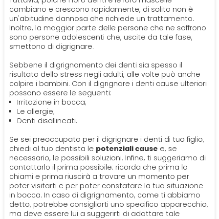
Tuttavia, poiché i loro denti e le loro mascelle
cambiano e crescono rapidamente, di solito non è
un'abitudine dannosa che richiede un trattamento.
Inoltre, la maggior parte delle persone che ne soffrono
sono persone adolescenti che, uscite da tale fase,
smettono di digrignare.
Sebbene il digrignamento dei denti sia spesso il
risultato dello stress negli adulti, alle volte può anche
colpire i bambini. Con il digrignare i denti cause ulteriori
possono essere le seguenti:
Irritazione in bocca;
Le allergie;
Denti disallineati.
Se sei preoccupato per il digrignare i denti di tuo figlio,
chiedi al tuo dentista le
potenziali cause
e, se
necessario, le possibili soluzioni. Infine, ti suggeriamo di
contattarlo il prima possibile: ricorda che prima lo
chiami e prima riuscirà a trovare un momento per
poter visitarti e per poter constatare la tua situazione
in bocca. In caso di digrignamento, come ti abbiamo
detto, potrebbe consigliarti uno specifico apparecchio,
ma deve essere lui a suggerirti di adottare tale