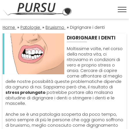
HOME
Home
»
Patologie
»
Bruxismo
»
Digrignare i denti
DIGRIGNARE I DENTI
ESTETICA DENTALE
Moltissime volte, nel corso
della nostra vita, ci
Corona Dentale
ritroviamo in condizioni di
IGIENE ORALE
vero e proprio stress o
ansia. Cercare di capire
Faccette Dentali
Igiene Orale
come affrontare al meglio
OPERATORI
delle nostre possibilità queste problematiche dipende
da ognuno di noi. Sappiamo però che, il risultato di
Sbiancamento Denti
Lavare I Denti
Dentisti
stress prolungato
potrebbe portare alla malsana
ORTODONZIA
abitudine di digrignare i denti o stringere i denti e le
mascelle.
Pulizia Denti
Impianto Dentale
Apparecchio
PATOLOGIE
Anche se è una patologia scoperta da poco tempo,
sono sempre di più le persone che oggi giorno soffrono
Sbiancamento Denti
Endodonzia
di bruxismo, meglio conosciuto come digrignamento
Bruxismo