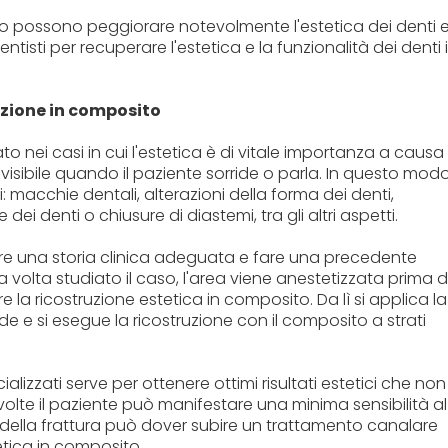
to possono peggiorare notevolmente l'estetica dei denti 
ntisti per recuperare l'estetica e la funzionalità dei denti 
azione in composito
to nei casi in cui l'estetica è di vitale importanza a causa
visibile quando il paziente sorride o parla. In questo modo
: macchie dentali, alterazioni della forma dei denti,
 dei denti o chiusure di diastemi, tra gli altri aspetti.
re una storia clinica adeguata e fare una precedente
volta studiato il caso, l'area viene anestetizzata prima d
re la ricostruzione estetica in composito. Da lì si applica la
e e si esegue la ricostruzione con il composito a strati
lizzati serve per ottenere ottimi risultati estetici che non
olte il paziente può manifestare una minima sensibilità al
 della frattura può dover subire un trattamento canalare
etica in composito.