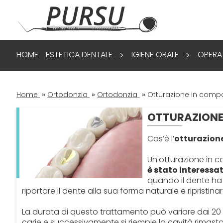
HOME
ESTETICA DENTALE
IGIENE ORALE
OPERA
>
>
Home
»
Ortodonzia
»
Ortodonzia
»
Otturazione in comp
OTTURAZIONE
Cos’è l’
otturazion
Un'otturazione in 
è stato interessa
quando il dente ha 
riportare il dente alla sua forma naturale e ripristina
La durata di questo trattamento può variare dai 20 a
carie e successivamente si riempie la cavità rimasta