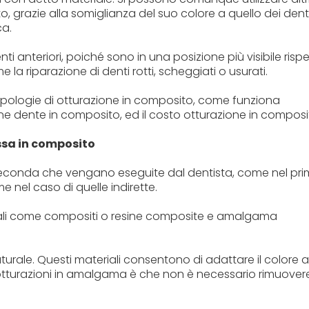
o, grazie alla somiglianza del suo colore a quello dei denti
ca.
nti anteriori, poiché sono in una posizione più visibile risp
me la riparazione di denti rotti, scheggiati o usurati.
tipologie di otturazione in composito, come funziona
one dente in composito, ed il costo otturazione in composi
ssa in composito
a seconda che vengano eseguite dal dentista, come nel pr
 nel caso di quelle indirette.
teriali come compositi o resine composite e amalgama
aturale. Questi materiali consentono di adattare il colore a
le otturazioni in amalgama è che non è necessario rimuover