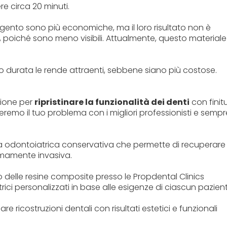
e circa 20 minuti.
argento sono più economiche, ma il loro risultato non è
, poiché sono meno visibili. Attualmente, questo materiale
loro durata le rende attraenti, sebbene siano più costose.
zione per
ripristinare la funzionalità dei denti
con finit
veremo il tuo problema con i migliori professionisti e sempr
ca odontoiatrica conservativa che permette di recuperare
nimamente invasiva.
 delle resine composite presso le Propdental Clinics
i personalizzati in base alle esigenze di ciascun pazient
 ricostruzioni dentali con risultati estetici e funzionali