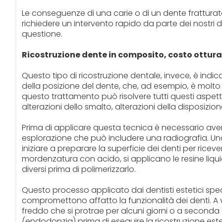
Le conseguenze di una carie o di un dente frattura
richiedere un intervento rapido da parte dei nostri de
questione.
Ricostruzione dente in composito, costo ottur
Questo tipo di ricostruzione dentale, invece, è indica
della posizione del dente, che, ad esempio, è molto 
questo trattamento può risolvere tutti questi aspetti
alterazioni dello smalto, alterazioni della disposizione
Prima di applicare questa tecnica è necessario ave
esplorazione che può includere una radiografia. Una 
iniziare a preparare la superficie dei denti per riceve
mordenzatura con acido, si applicano le resine liquid
diversi prima di polimerizzarlo.
Questo processo applicato dai dentisti estetici specia
compromettono affatto la funzionalità dei denti. A v
freddo che si protrae per alcuni giorni o a seconda
(endodonzia) prima di eseguire la ricostruzione est