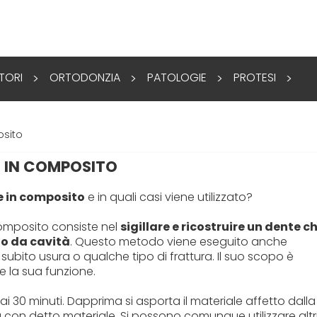
TORI
ORTODONZIA
PATOLOGIE
PROTESI
>
>
>
>
osito
 IN COMPOSITO
e in composito
e in quali casi viene utilizzato?
composito consiste nel
sigillare e ricostruire un dente c
to da cavità
. Questo metodo viene eseguito anche
subito usura o qualche tipo di frattura. Il suo scopo è
re la sua funzione.
i 30 minuti. Dapprima si asporta il materiale affetto dalla
 con detto materiale. Si possono comunque utilizzare altr