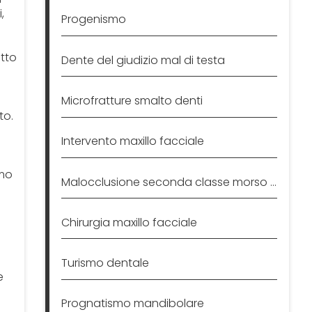
,
Progenismo
etto
Dente del giudizio mal di testa
Microfratture smalto denti
to.
Intervento maxillo facciale
imo
Malocclusione seconda classe morso profondo
Chirurgia maxillo facciale
Turismo dentale
e
Prognatismo mandibolare